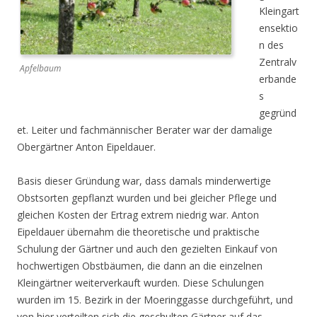
Kleingart
ensektio
n des
Zentralv
Apfelbaum
erbande
s
gegründ
et. Leiter und fachmännischer Berater war der damalige
Obergärtner Anton Eipeldauer.
Basis dieser Gründung war, dass damals minderwertige
Obstsorten gepflanzt wurden und bei gleicher Pflege und
gleichen Kosten der Ertrag extrem niedrig war. Anton
Eipeldauer übernahm die theoretische und praktische
Schulung der Gärtner und auch den gezielten Einkauf von
hochwertigen Obstbäumen, die dann an die einzelnen
Kleingärtner weiterverkauft wurden. Diese Schulungen
wurden im 15. Bezirk in der Moeringgasse durchgeführt, und
von hier verteilten sich die geschulten Gärtner auf das