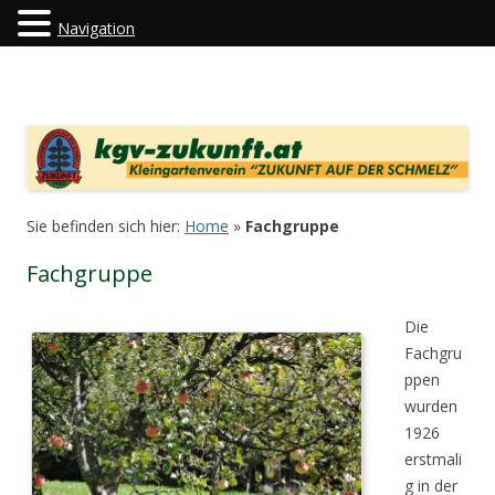
Navigation
kgv-zukunft.at
"Kleingartenverein Zukunft auf der Schmelz"
Zum Inhalt springen
Sie befinden sich hier:
Home
»
Fachgruppe
Fachgruppe
Die
Fachgru
ppen
wurden
1926
erstmali
g in der