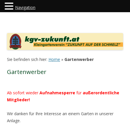
Navigation
kgv-zukunft.at
"Kleingartenverein Zukunft auf der Schmelz"
Zum Inhalt springen
Sie befinden sich hier:
Home
»
Gartenwerber
Gartenwerber
Ab sofort wieder
Aufnahmesperre
für
außerordentliche
Mitglieder!
Wir danken für Ihre Interesse an einem Garten in unserer
Anlage.