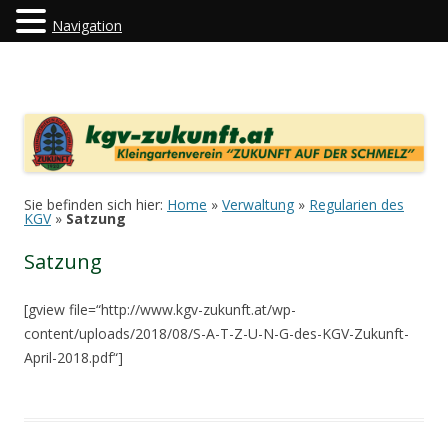
Navigation
kgv-zukunft.at
"Kleingartenverein Zukunft auf der Schmelz"
Zum Inhalt springen
Sie befinden sich hier:
Home
»
Verwaltung
»
Regularien des
KGV
»
Satzung
Satzung
[gview file=“http://www.kgv-zukunft.at/wp-
content/uploads/2018/08/S-A-T-Z-U-N-G-des-KGV-Zukunft-
April-2018.pdf“]