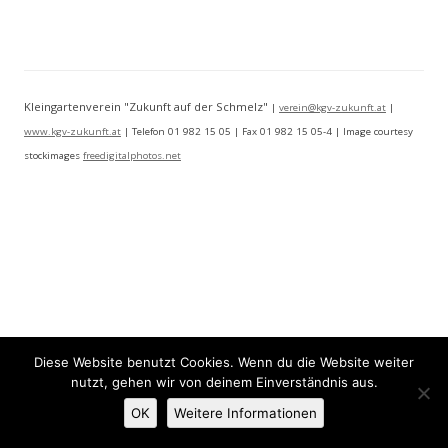
Kleingartenverein "Zukunft auf der Schmelz"
|
verein@kgv-zukunft.at
|
www.kgv-zukunft.at
| Telefon 01 982 15 05 | Fax 01 982 15 05-4 | Image courtesy
stockimages
freedigitalphotos.net
Diese Website benutzt Cookies. Wenn du die Website weiter
nutzt, gehen wir von deinem Einverständnis aus.
OK
Weitere Informationen